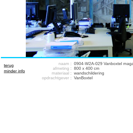
naam
:
0904-W2A-029 Vanboxtel mag
terug
afmeting
:
800 x 400 cm
minder info
materiaal
:
wandschildering
opdrachtgever
:
VanBoxtel