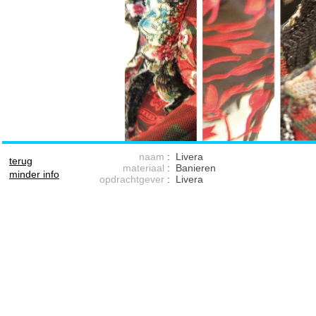
naam
:
Livera
terug
materiaal
:
Banieren
minder info
opdrachtgever
:
Livera